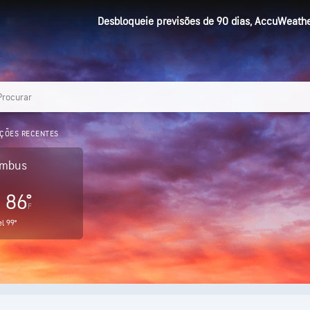
Desbloqueie previsões de 90 dias, AccuWeather
ÇÕES RECENTES
umbus
86°
F
el
99°