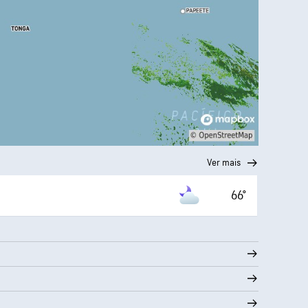
Ver mais
66°