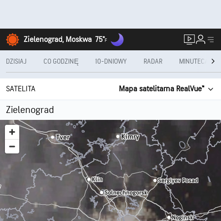
Zielenograd, Moskwa
75°
F
DZISIAJ
CO GODZINĘ
10-DNIOWY
RADAR
MINUTECAST®
SATELITA
Mapa satelitarna RealVue™
Zielenograd