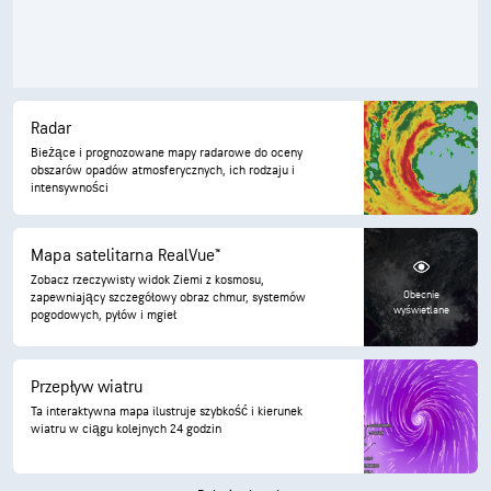
Radar
Bieżące i prognozowane mapy radarowe do oceny
obszarów opadów atmosferycznych, ich rodzaju i
intensywności
Mapa satelitarna RealVue™
Zobacz rzeczywisty widok Ziemi z kosmosu,
Obecnie
zapewniający szczegółowy obraz chmur, systemów
wyświetlane
pogodowych, pyłów i mgieł
Przepływ wiatru
Ta interaktywna mapa ilustruje szybkość i kierunek
wiatru w ciągu kolejnych 24 godzin