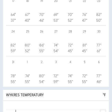
17
18
19
20
21
22
23
64°
67°
70°
69°
70°
76°
82°
37°
40°
46°
53°
52°
47°
50°
24
25
26
27
28
29
30
82°
80°
86°
74°
72°
81°
77°
59°
52°
55°
54°
45°
45°
61°
31
1
2
3
4
5
6
78°
74°
80°
72°
74°
72°
77°
55°
55°
54°
59°
55°
55°
46°
WYKRES TEMPERATURY
°F