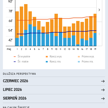
90°
78°
66°
54°
42°
maj
1
2
3
4
5
6
7
8
9
10
11
12
13
14
15
16
17
18
19
20
21
Śr.wysokie
Rzecz.wys.
Przew.wys.
Śr. niskie
Rzecz.nis.
Przew.nis.
DŁUŻSZA PERSPEKTYWA
CZERWIEC 2026
LIPIEC 2026
SIERPIEŃ 2026
NA CAŁYM ŚWIECIE