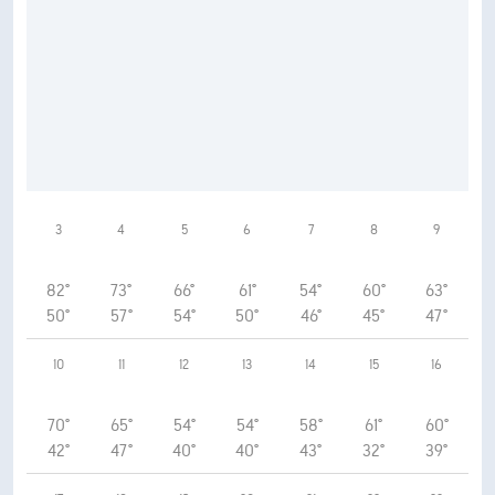
3
4
5
6
7
8
9
82°
73°
66°
61°
54°
60°
63°
50°
57°
54°
50°
46°
45°
47°
10
11
12
13
14
15
16
70°
65°
54°
54°
58°
61°
60°
42°
47°
40°
40°
43°
32°
39°