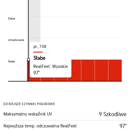
Dobre
Dobre
Umiarkowane
Umiarkowane
pt., 7.08
Słabe
Słabe
Słabe
RealFeel® Wysokie
97°
DZISIEJSZE CZYNNIKI POGODOWE
9 Szkodliwe
Maksymalny wskaźnik UV
97°
Najwyższa temp. odczuwalna RealFeel