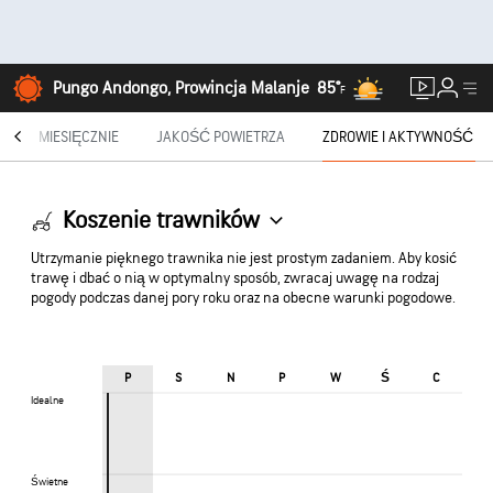
Pungo Andongo, Prowincja Malanje
85°
F
®
MIESIĘCZNIE
JAKOŚĆ POWIETRZA
ZDROWIE I AKTYWNOŚĆ
Koszenie trawników
Utrzymanie pięknego trawnika nie jest prostym zadaniem. Aby kosić
trawę i dbać o nią w optymalny sposób, zwracaj uwagę na rodzaj
pogody podczas danej pory roku oraz na obecne warunki pogodowe.
Ś
P
S
N
P
W
C
Idealne
Idealne
Świetne
Świetne