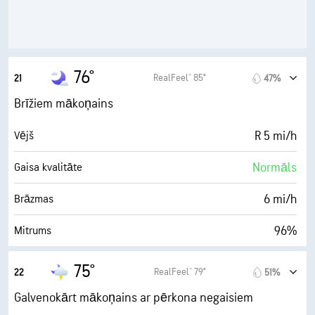
70%
Mākoņu sega
10 jūdzes
Redzamība
14700 ft
Mākoņu segas apakšējās malas augstums
76°
RealFeel® 85°
21
47%
Brīžiem mākoņains
R 5 mi/h
Vējš
Normāls
Gaisa kvalitāte
6 mi/h
Brāzmas
96%
Mitrums
75° F
Rasas punkts
75°
RealFeel® 79°
22
51%
0 (Tumšs)
AccuLumen Brightness Index™
Galvenokārt mākoņains ar pērkona negaisiem