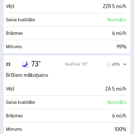
70%
Mākoņu sega
ZZR 5 mi/h
Vējš
10 jūdzes
Redzamība
Normāls
Gaisa kvalitāte
19800 ft
Mākoņu segas apakšējās malas augstums
6 mi/h
Brāzmas
99%
Mitrums
74° F
Rasas punkts
73°
RealFeel® 80°
23
40%
0 (Tumšs)
AccuLumen Brightness Index™
Brīžiem mākoņains
70%
Mākoņu sega
ZA 5 mi/h
Vējš
0.05 in
Lietus
Normāls
Gaisa kvalitāte
5 jūdzes
Redzamība
6 mi/h
Brāzmas
4000 ft
Mākoņu segas apakšējās malas augstums
100%
Mitrums