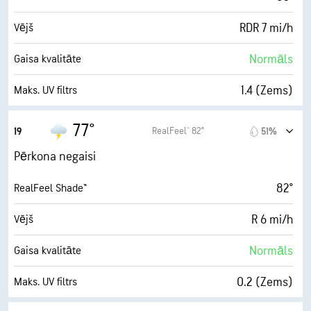
RDR 7 mi/h
Vējš
Normāls
Gaisa kvalitāte
1.4 (Zems)
Maks. UV filtrs
7 mi/h
Brāzmas
77°
RealFeel® 82°
19
51%
95%
Mitrums
Pērkona negaisi
76° F
Rasas punkts
82°
RealFeel Shade™
5 (Vidējs)
AccuLumen Brightness Index™
R 6 mi/h
Vējš
72%
Mākoņu sega
Normāls
Gaisa kvalitāte
10 jūdzes
Redzamība
0.2 (Zems)
Maks. UV filtrs
24800 ft
Mākoņu segas apakšējās malas augstums