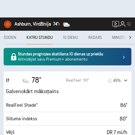
Ashburn, Virdžīnija
74°
F
ŠODIEN
KATRU STUNDU
10 DIENU
RADARS
MINUTECAST
Stundas prognozes skatīšana 10 dienas uz priekšu
Aktivizējiet savu Premium+ abonementu
78°
RealFeel® 90°
17
45%
Galvenokārt mākoņains
86°
RealFeel Shade™
80°
Siltuma indekss
DR 7 mi/h
Vējš