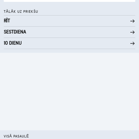
73° F
Rasas punkts
TĀLĀK UZ PRIEKŠU
RĪT
0 (Tumšs)
AccuLumen Brightness Index™
SESTDIENA
70%
Mākoņu sega
10 DIENU
10 jūdzes
Redzamība
4000 ft
Mākoņu segas apakšējās malas augstums
VISĀ PASAULĒ