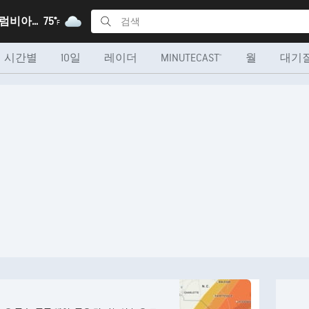
워싱턴, 컬럼비아 특별구
75°
F
시간별
10일
레이더
MINUTECAST®
월
대기