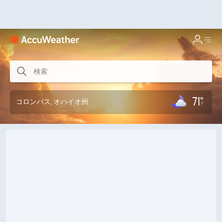
71°
コロンバス
, オハイオ州
F