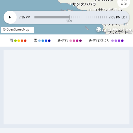
7:35 PM
9:05 PM EDT
現在
© OpenStreetMap
雨
雪
みぞれ
みぞれ混じり