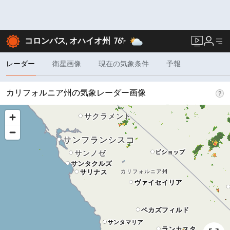
コロンバス, オハイオ州
76°
F
レーダー
衛星画像
現在の気象条件
予報
カリフォルニア州の気象レーダー画像