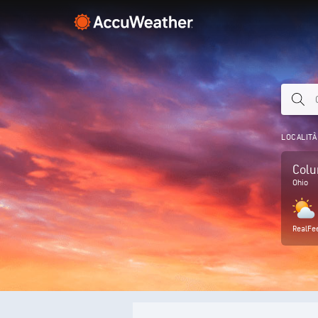
LOCALITÀ
Col
Ohio
RealFe