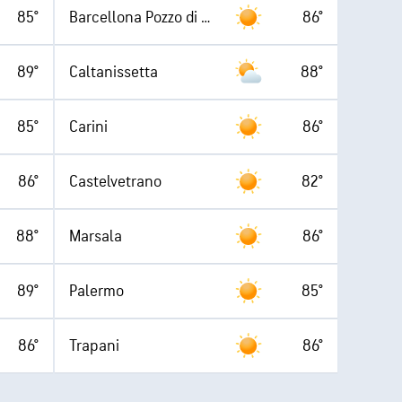
85°
Barcellona Pozzo di Gotto
86°
89°
Caltanissetta
88°
85°
Carini
86°
86°
Castelvetrano
82°
88°
Marsala
86°
89°
Palermo
85°
86°
Trapani
86°