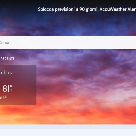
Sblocca previsioni a 90 giorni, AccuWeather Aler
 RECENTI
umbus
81°
F
el
98°