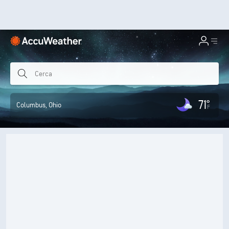
71°
Columbus
, Ohio
F