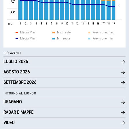
72°
66°
giu
1
2
3
4
5
6
7
8
9
10
11
12
13
14
15
16
17
18
19
20
21
Media Max
Max reale
Previsione max
Media Min
Min reale
Previsione min
PIÙ AVANTI
LUGLIO 2026
AGOSTO 2026
SETTEMBRE 2026
INTORNO AL MONDO
URAGANO
RADAR E MAPPE
VIDEO