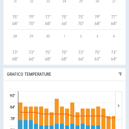
21
22
23
24
25
26
27
75°
79°
77°
75°
75°
79°
77°
68°
70°
68°
66°
70°
68°
68°
28
29
30
1
2
3
4
73°
73°
75°
75°
73°
75°
73°
68°
66°
68°
68°
66°
63°
64°
GRAFICO TEMPERATURE
°F
90°
84°
78°