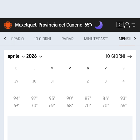
Muxelquel, Provincia del Cunene
65°
F
I
ORARIO
10 GIORNI
RADAR
MINUTECAST®
MENSILE
aprile
2026
10 GIORNI
D
L
M
M
G
V
S
29
30
31
1
2
3
4
94°
92°
95°
90°
87°
86°
93°
69°
70°
69°
68°
70°
70°
65°