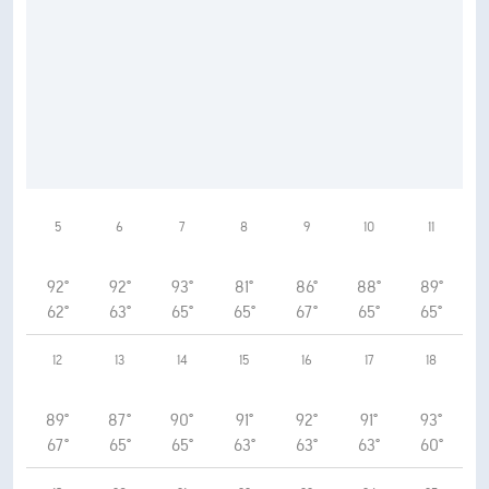
5
6
7
8
9
10
11
92°
92°
93°
81°
86°
88°
89°
62°
63°
65°
65°
67°
65°
65°
12
13
14
15
16
17
18
89°
87°
90°
91°
92°
91°
93°
67°
65°
65°
63°
63°
63°
60°