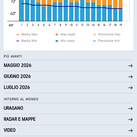
70°
60°
apr
1
2
3
4
5
6
7
8
9
10
11
12
13
14
15
16
17
18
19
20
21
Media Max
Max reale
Previsione max
Media Min
Min reale
Previsione min
PIÙ AVANTI
MAGGIO 2026
GIUGNO 2026
LUGLIO 2026
INTORNO AL MONDO
URAGANO
RADAR E MAPPE
VIDEO