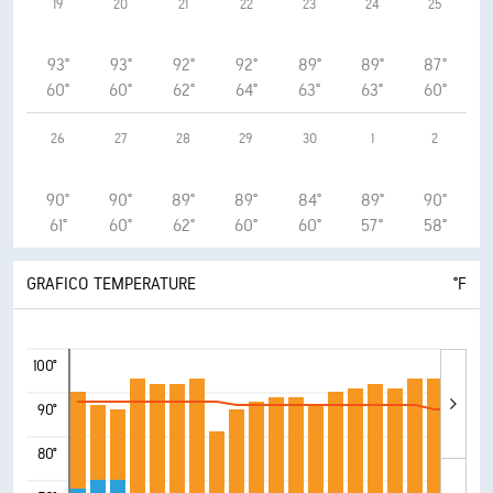
19
20
21
22
23
24
25
93°
93°
92°
92°
89°
89°
87°
60°
60°
62°
64°
63°
63°
60°
26
27
28
29
30
1
2
90°
90°
89°
89°
84°
89°
90°
61°
60°
62°
60°
60°
57°
58°
GRAFICO TEMPERATURE
°F
100°
90°
80°