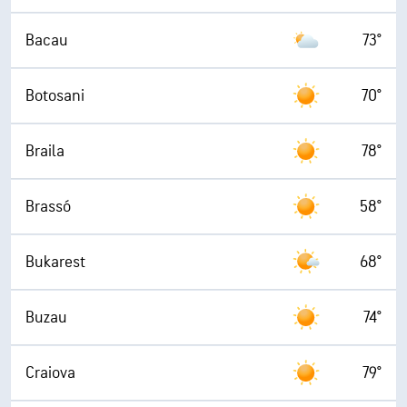
Bacau
73°
Botosani
70°
Braila
78°
Brassó
58°
Bukarest
68°
Buzau
74°
Craiova
79°