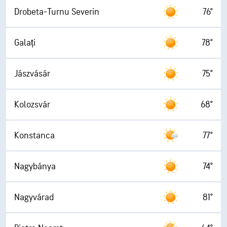
Drobeta-Turnu Severin
76°
Galați
78°
Jászvásár
75°
Kolozsvár
68°
Konstanca
77°
Nagybánya
74°
Nagyvárad
81°