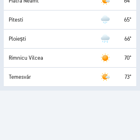
Piatra Neamt
64°
Pitesti
65°
Ploiești
66°
Rimnicu Vilcea
70°
Temesvár
73°