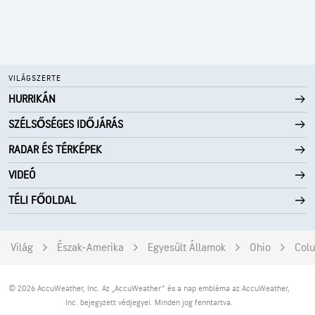
VILÁGSZERTE
HURRIKÁN
SZÉLSŐSÉGES IDŐJÁRÁS
RADAR ÉS TÉRKÉPEK
VIDEÓ
TÉLI FŐOLDAL
Világ
Észak-Amerika
Egyesült Államok
Ohio
Col
© 2026 AccuWeather, Inc. Az „AccuWeather” és a nap embléma az AccuWeather,
Inc. bejegyzett védjegyei. Minden jog fenntartva.