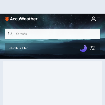
72°
Columbus
, Ohio
F