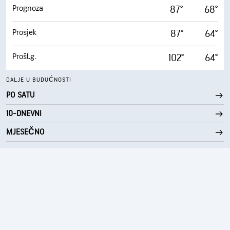
0.00 in
Oborine
Prognoza
87°
68°
POSLIJEPODNE
0 %
Pokrivenost oblacima
Prosjek
87°
64°
VEČER
Prošl.g.
102°
64°
PREKO NOĆI
DALJE U BUDUĆNOSTI
PO SATU
10-DNEVNI
MJESEČNO