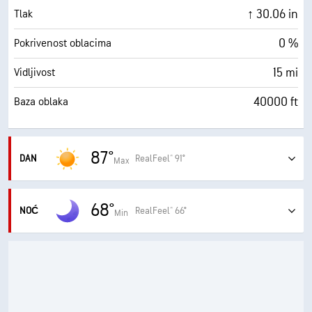
↑ 30.06 in
Tlak
0 %
Pokrivenost oblacima
15 mi
Vidljivost
40000 ft
Baza oblaka
87°
DAN
RealFeel® 91°
Max
Mnogo sunca
68°
NOĆ
RealFeel® 66°
Min
UPOZORENJA
Vedro
Žuto upozorenje za ekstremno visoke temperature
00:01 nedjelja - 23:59 nedjelja
UPOZORENJA
Žuto upozorenje za ekstremno visoke temperature