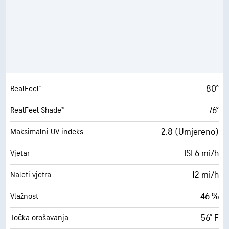
80°
RealFeel®
76°
RealFeel Shade™
2.8 (Umjereno)
Maksimalni UV indeks
ISI 6 mi/h
Vjetar
12 mi/h
Naleti vjetra
46 %
Vlažnost
56° F
Točka orošavanja