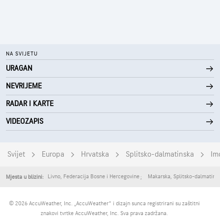
NA SVIJETU
URAGAN
NEVRIJEME
RADAR I KARTE
VIDEOZAPIS
Svijet
Europa
Hrvatska
Splitsko-dalmatinska
Im
Livno
,
Federacija Bosne i Hercegovine
Makarska
,
Splitsko-dalmatins
Mjesta u blizini:
© 2026 AccuWeather, Inc. „AccuWeather” i dizajn sunca registrirani su zaštitni
znakovi tvrtke AccuWeather, Inc. Sva prava zadržana.