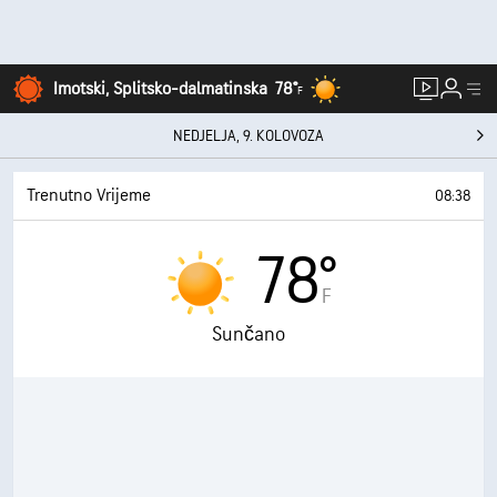
Imotski, Splitsko-dalmatinska
78°
F
NEDJELJA, 9. KOLOVOZA
Trenutno Vrijeme
08:38
78°
F
Sunčano