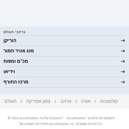
ברחבי העולם
הוריקן
מזג אוויר חמור
מכ"ם ומפות
וידיאו
מרכז החורף
קולומבוס
אוהיו
ארהב
צפון אמריקה
העולם
‎© 2026 AccuWeather, Inc‏. "העיצובים של AccuWeather" והשמש הם סימנים
מסחריים רשומים של AccuWeather, Inc. כל הזכויות שמורות.