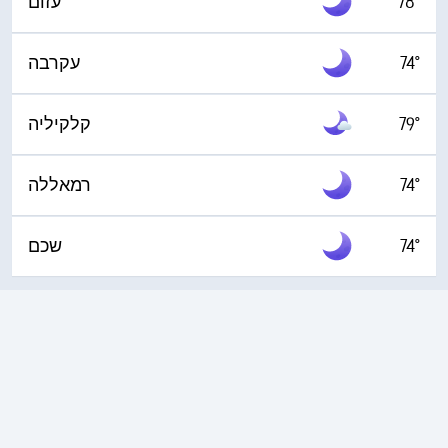
78°
עזום
74°
עקרבה
79°
קלקיליה
74°
74°
שכם