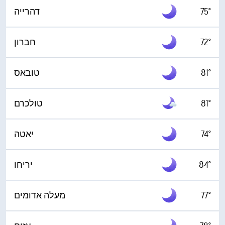
75°
דהרייה
72°
חברון
81°
טובאס
81°
74°
יאטה
84°
יריחו
77°