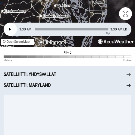
3:30 AM
3:30 AM EDT
Nyt
© OpenStreetMap
Pilviä
Matala
Korkea
SATELLIITTI: YHDYSVALLAT
SATELLIITTI: MARYLAND