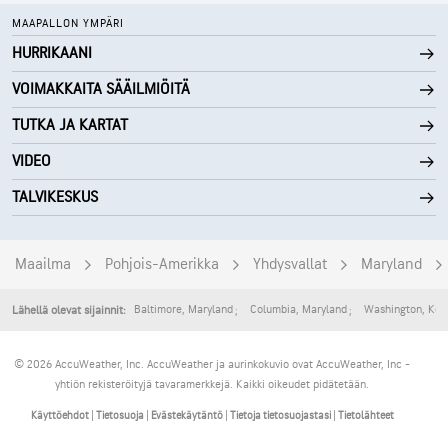
MAAPALLON YMPÄRI
HURRIKAANI
VOIMAKKAITA SÄÄILMIÖITÄ
TUTKA JA KARTAT
VIDEO
TALVIKESKUS
Maailma
Pohjois-Amerikka
Yhdysvallat
Maryland
Baltimore
,
Maryland
Columbia
,
Maryland
Washington
,
Kolu
Lähellä olevat sijainnit:
© 2026 AccuWeather, Inc. AccuWeather ja aurinkokuvio ovat AccuWeather, Inc -
yhtiön rekisteröityjä tavaramerkkejä. Kaikki oikeudet pidätetään.
Käyttöehdot
|
Tietosuoja
|
Evästekäytäntö
|
Tietoja tietosuojastasi
|
Tietolähteet