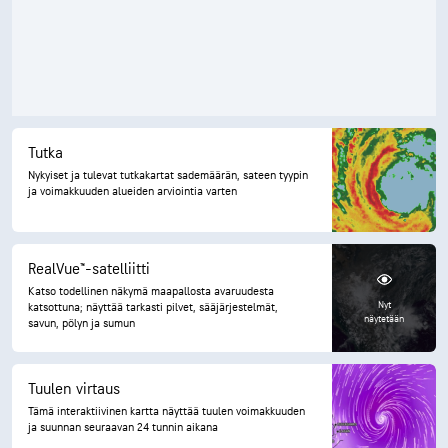
Tutka
Nykyiset ja tulevat tutkakartat sademäärän, sateen tyypin
ja voimakkuuden alueiden arviointia varten
RealVue™-satelliitti
Katso todellinen näkymä maapallosta avaruudesta
Nyt
katsottuna; näyttää tarkasti pilvet, sääjärjestelmät,
näytetään
savun, pölyn ja sumun
Tuulen virtaus
Tämä interaktiivinen kartta näyttää tuulen voimakkuuden
ja suunnan seuraavan 24 tunnin aikana