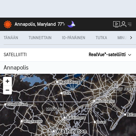
Annapolis, Maryland
77°
F
TÄNÄÄN
TUNNEITTAIN
10-PÄIVÄINEN
TUTKA
MINUTECA
SATELLIITTI
RealVue™-satelliitti
Annapolis