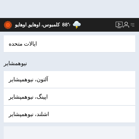
88°
کلمبوس، اوهایو, اوهایو
F
ایالات متحده
نیوهمشایر
آلتون، نیوهمپشایر
اپینگ، نیوهمپشایر
اشلند، نیوهمپشایر