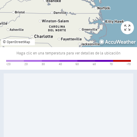
© OpenStreetMap
Haga clic en una temperatura para ver detalles de la ubicación
Viento (mph)
<20
20
30
40
50
60
70
>70