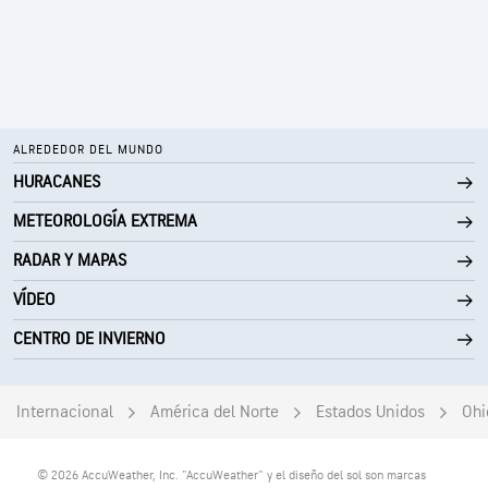
ALREDEDOR DEL MUNDO
HURACANES
METEOROLOGÍA EXTREMA
RADAR Y MAPAS
VÍDEO
CENTRO DE INVIERNO
Internacional
América del Norte
Estados Unidos
Ohi
© 2026 AccuWeather, Inc. "AccuWeather" y el diseño del sol son marcas