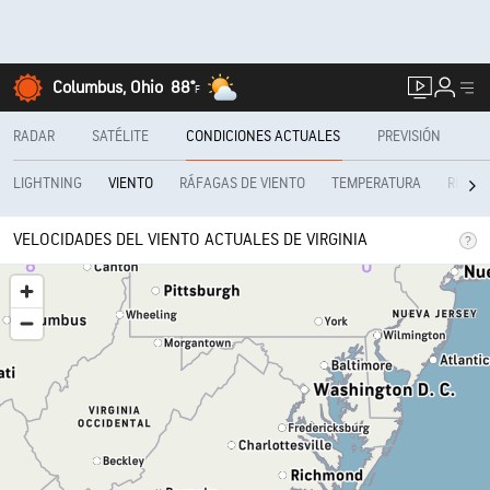
Columbus, Ohio
88°
F
RADAR
SATÉLITE
CONDICIONES ACTUALES
PREVISIÓN
LIGHTNING
RÁFAGAS DE VIENTO
TEMPERATURA
REALF
VIENTO
VELOCIDADES DEL VIENTO ACTUALES DE VIRGINIA