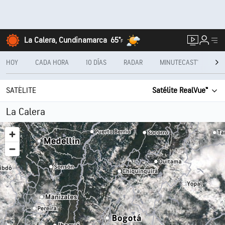
La Calera, Cundinamarca
65°
F
HOY
CADA HORA
10 DÍAS
RADAR
MINUTECAST®
ME
SATÉLITE
Satélite RealVue™
La Calera