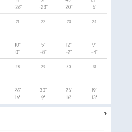
-26°
-23°
20°
6°
21
22
23
24
10°
5°
12°
9°
0°
-8°
-2°
-4°
28
29
30
31
26°
30°
26°
19°
16°
9°
16°
13°
°F