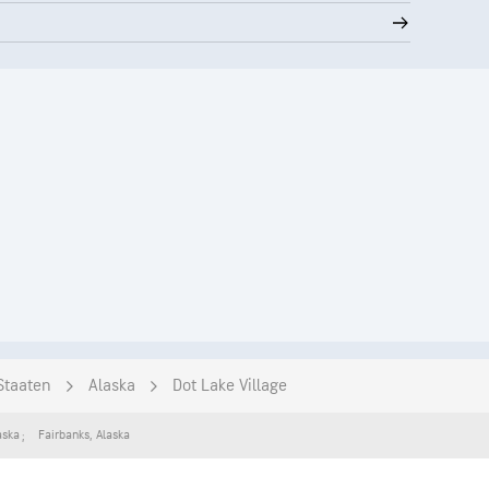
Staaten
Alaska
Dot Lake Village
aska
Fairbanks
,
Alaska