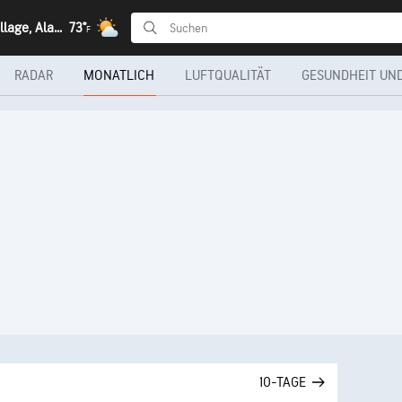
Dot Lake Village, Alaska
73°
F
RADAR
MONATLICH
LUFTQUALITÄT
GESUNDHEIT UND
10-TAGE