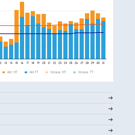
12
13
14
15
16
17
18
19
20
21
22
23
24
25
26
27
28
29
30
31
Akt. HT
Akt.TT
Voraus. HT
Voraus. TT