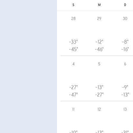
S
M
D
28
29
30
-33°
-12°
-8°
-45°
-46°
-16°
4
5
6
-27°
-13°
-9°
-47°
-27°
-13°
11
12
13
-10°
-13°
-21°