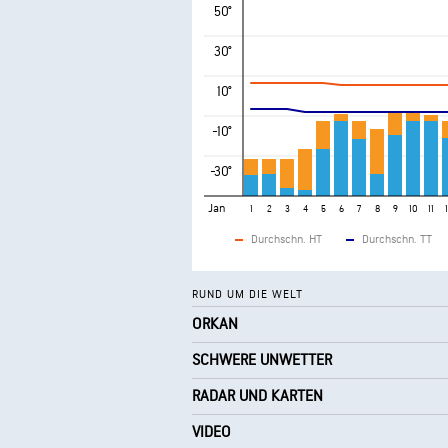
50°
30°
10°
-10°
-30°
Jan
1
2
3
4
5
6
7
8
9
10
11
Durchschn. HT
Durchschn. TT
RUND UM DIE WELT
ORKAN
SCHWERE UNWETTER
RADAR UND KARTEN
VIDEO