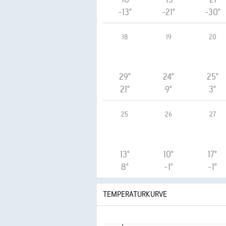
-13°
-21°
-30°
18
19
20
29°
24°
25°
21°
9°
3°
25
26
27
13°
10°
17°
8°
-1°
-1°
TEMPERATURKURVE