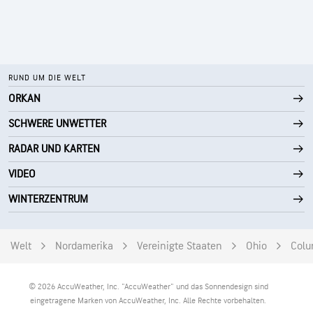
RUND UM DIE WELT
ORKAN
SCHWERE UNWETTER
RADAR UND KARTEN
VIDEO
WINTERZENTRUM
Welt
Nordamerika
Vereinigte Staaten
Ohio
Colu
© 2026 AccuWeather, Inc. "AccuWeather" und das Sonnendesign sind
eingetragene Marken von AccuWeather, Inc. Alle Rechte vorbehalten.