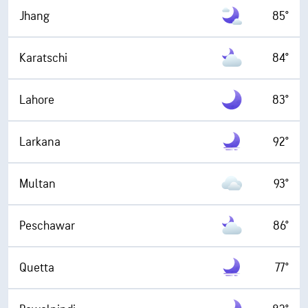
Jhang
85°
Karatschi
84°
Lahore
83°
Larkana
92°
Multan
93°
Peschawar
86°
Quetta
77°