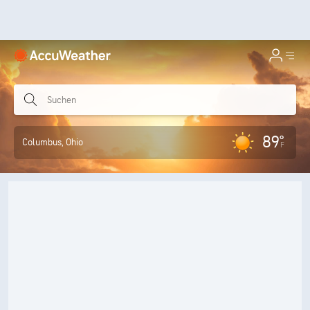
89°
Columbus
, Ohio
F