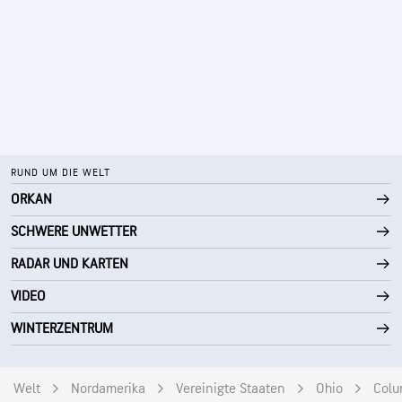
RUND UM DIE WELT
ORKAN
SCHWERE UNWETTER
RADAR UND KARTEN
VIDEO
WINTERZENTRUM
Welt
Nordamerika
Vereinigte Staaten
Ohio
Colu