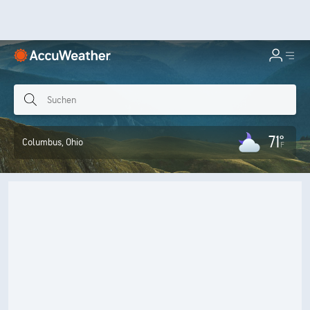
71°
Columbus
, Ohio
F