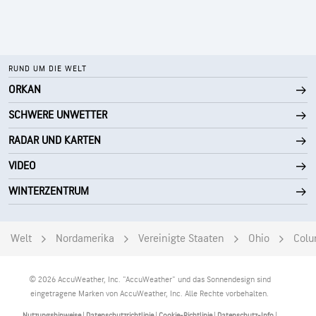
RUND UM DIE WELT
ORKAN
SCHWERE UNWETTER
RADAR UND KARTEN
VIDEO
WINTERZENTRUM
Welt
Nordamerika
Vereinigte Staaten
Ohio
Colu
© 2026 AccuWeather, Inc. "AccuWeather" und das Sonnendesign sind
eingetragene Marken von AccuWeather, Inc. Alle Rechte vorbehalten.
Nutzungshinweise
|
Datenschutzrichtlinie
|
Cookie-Richtlinie
|
Datenschutz-Info
|