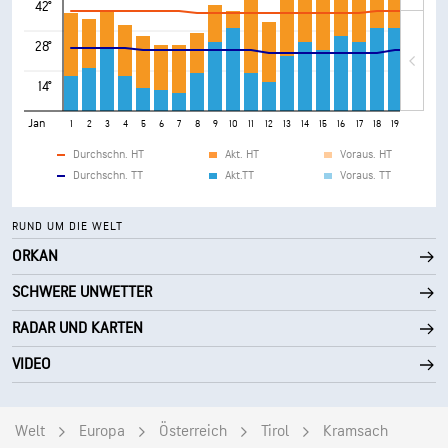
42°
28°
14°
Jan
1
2
3
4
5
6
7
8
9
10
11
12
13
14
15
16
17
18
19
20
21
Durchschn. HT
Akt. HT
Voraus. HT
Durchschn. TT
Akt.TT
Voraus. TT
RUND UM DIE WELT
ORKAN
SCHWERE UNWETTER
RADAR UND KARTEN
VIDEO
Welt
Europa
Österreich
Tirol
Kramsach