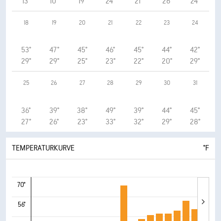
13°
10°
19°
24°
21°
26°
24°
18
19
20
21
22
23
24
53°
47°
45°
46°
45°
44°
42°
29°
29°
25°
23°
22°
20°
29°
25
26
27
28
29
30
31
36°
39°
38°
49°
39°
44°
45°
27°
26°
23°
33°
32°
29°
28°
TEMPERATURKURVE
°F
70°
56°