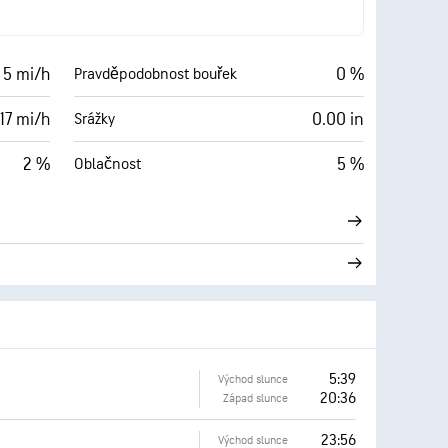
 5 mi/h
0 %
Pravděpodobnost bouřek
17 mi/h
0.00 in
Srážky
2 %
5 %
Oblačnost
5:39
Východ slunce
20:36
Západ slunce
23:56
Východ slunce