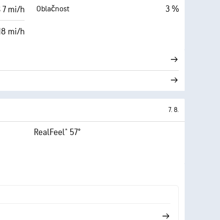
3 %
Oblačnost
 7 mi/h
18 mi/h
7. 8.
RealFeel® 57°