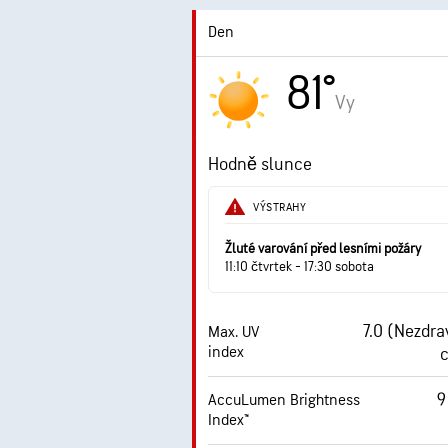
Den
81°
Vy
Hodně slunce
VÝSTRAHY
Žluté varování před lesními požáry
11:10 čtvrtek - 17:30 sobota
7.0 (Nezdra
Max. UV
index
c
9
AccuLumen Brightness
Index™