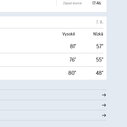
17:46
Západ slunce
7. 8.
Vysoké
Nízká
81°
57°
76°
55°
80°
48°