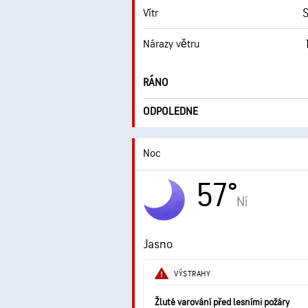
S
Vítr
Nárazy větru
RÁNO
ODPOLEDNE
Noc
57°
Ní
Jasno
VÝSTRAHY
Žluté varování před lesními požáry