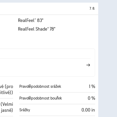
7. 8.
RealFeel® 83°
RealFeel Shade™ 78°
vé (pro
1 %
Pravděpodobnost srážek
itlivé))
0 %
Pravděpodobnost bouřek
 (Velmi
0.00 in
Srážky
jasné)