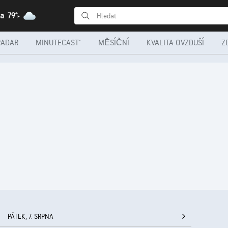
ha
79°
F
RADAR
MINUTECAST®
MĚSÍČNÍ
KVALITA OVZDUŠÍ
Z
PÁTEK, 7. SRPNA