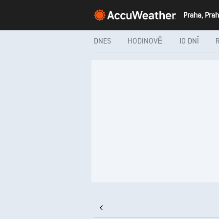
Praha, Pra
DNES
HODINOVĚ
10 DNÍ