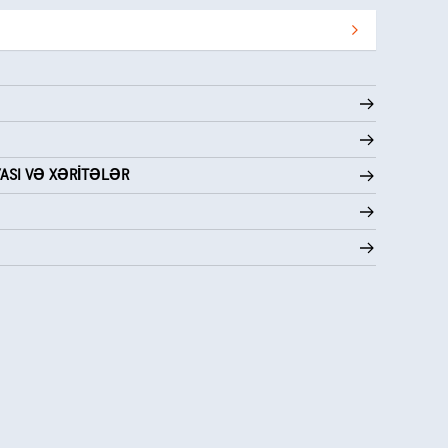
YASI VƏ XƏRITƏLƏR