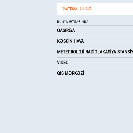
QVATEMALA HAVA
DÜNYA ƏTRAFINDA
QASIRĞA
KƏSKIN HAVA
METEOROLOJI RADIOLAKASIYA STANSI
VIDEO
QIS MƏRKƏZI