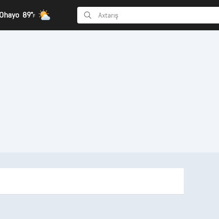
 Ohayo
89°
F