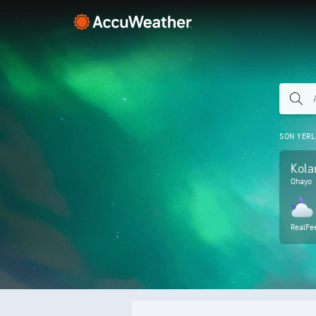
SON YER
Kol
Ohayo
RealFe