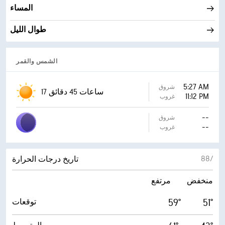
المساء
طوال الليل
الشمس والقمر
5:27 AM
شروق
17 ساعات 45 دقائق
11:12 PM
غروب
--
شروق
--
غروب
8‏/‏8
تاريخ درجات الحرارة
منخفض
مرتفع
59°
51°
توقعات