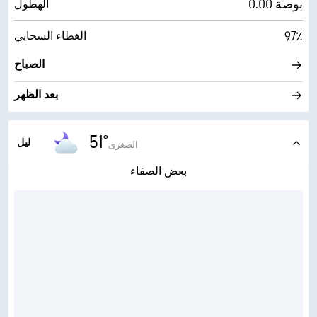
0.00 بوصة
الهطول
97٪
الغطاء السحابي
الصباح
بعد الظهر
51°
ليل
الصغرى
بعض الصفاء