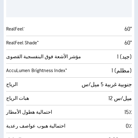
60°
RealFeel®
60°
RealFeel Shade™
1 (جيد)
مؤشر الأشعة فوق البنفسجية القصوى
1 (مظلم)
AccuLumen Brightness Index™
جنوبية غربية 5 ميل/س
الرياح
12 ميل/س
هبات الرياح
15٪
احتمالية هطول الأمطار
0٪
احتمالية هبوب عواصف رعدية