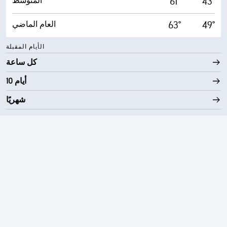
61°
43°
المتوسط
63°
49°
العام الماضي
الأيام المقبلة
كل ساعة
10 أيام
شهريًا