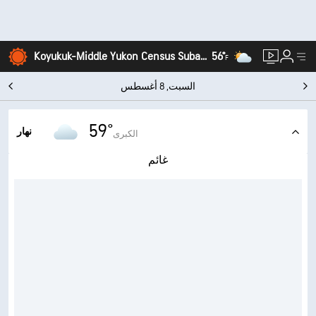
56°
Koyukuk-Middle Yukon Census Subarea, ألاسكا
F
السبت, 8 أغسطس
59°
نهار
الكبرى
غائم