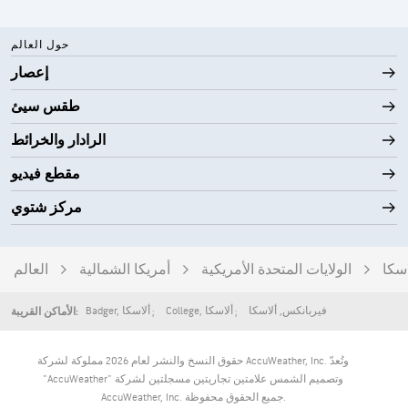
حول العالم
إعصار
طقس سيئ
الرادار والخرائط
مقطع فيديو
مركز شتوي
اسكا
الولايات المتحدة الأمريكية
أمريكا الشمالية
العالم
فيربانكس
,
ألاسكا
ألاسكا
,
College
ألاسكا
,
Badger
الأماكن القريبة:
حقوق النسخ والنشر لعام 2026 مملوكة لشركة AccuWeather, Inc. وتُعدّ
"AccuWeather" وتصميم الشمس علامتين تجاريتين مسجلتين لشركة
AccuWeather, Inc. جميع الحقوق محفوظة.