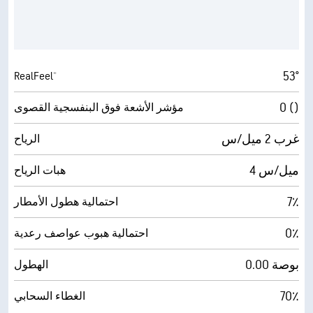
53°
RealFeel®
0 ()
مؤشر الأشعة فوق البنفسجية القصوى
غرب 2 ميل/س
الرياح
4 ميل/س
هبات الرياح
7٪
احتمالية هطول الأمطار
0٪
احتمالية هبوب عواصف رعدية
0.00 بوصة
الهطول
70٪
الغطاء السحابي