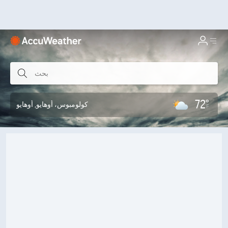
72°
كولومبوس، أوهايو
, أوهايو
F