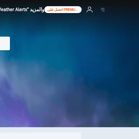
افتح توقعات لمدة 90 يوما، AccuWeather Alerts™ والمزيد
احصل على PREMIUM+