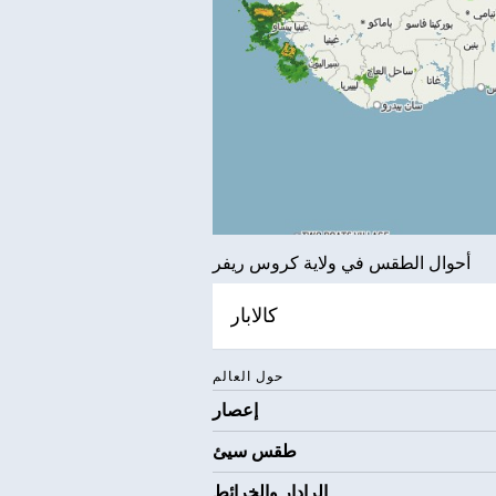
أحوال الطقس في ولاية كروس ريفر
كالابار
حول العالم
إعصار
طقس سيئ
الرادار والخرائط