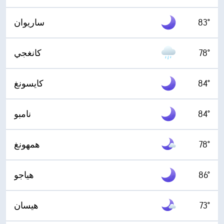
83°
ساريوان
78°
كانغجي
84°
كايسونغ
84°
نامبو
78°
همهونغ
86°
هياجو
73°
هيسان