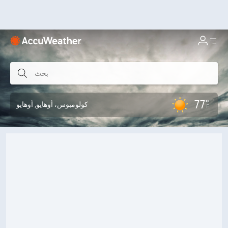
77°
كولومبوس، أوهايو
, أوهايو
F