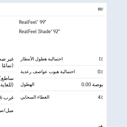
8‏/‏8
RealFeel® 99°
RealFeel Shade™ 92°
1٪
احتمالية هطول الأمطار
تمامًا)
0٪
احتمالية هبوب عواصف رعدية
10
0.00 بوصة
الهطول
للغاية)
4٪
الغطاء السحابي
غرب 6 ميل/س
20 ميل/