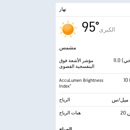
نهار
95°
الكبرى
مشمس
11.0 (غير صحي
مؤشر الأشعة فوق
البنفسجية القصوى
 (ساطع
AccuLumen Brightness
Index™
الرياح
س
هبات الرياح
الصباح