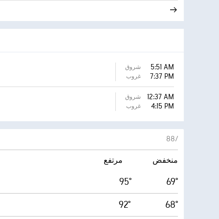
5:51 AM
شروق
7:37 PM
غروب
12:37 AM
شروق
4:15 PM
غروب
8‏/‏8
منخفض
مرتفع
95°
69°
92°
68°