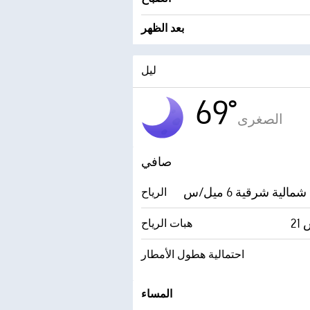
بعد الظهر
ليل
69°
الصغرى
صافي
الية شرقية 6 ميل/س
الرياح
س
هبات الرياح
احتمالية هطول الأمطار
المساء