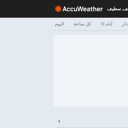
ف, سطيف
دار
10 أيام
كل ساعة
اليوم