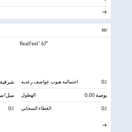
8‏/‏8
RealFeel® 67°
0٪
شرقية شم
احتمالية هبوب عواصف رعدية
0.00 بوصة
21 ميل/
الهطول
0٪
0٪
الغطاء السحابي