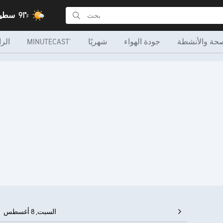
91°
سطي
F
صحة والأنشطة
جودة الهواء
شهريًا
MINUTECAST®
الرا
السبت, 8 أغسطس