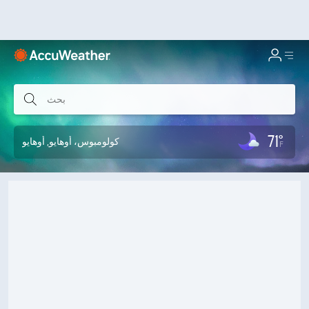
71°
كولومبوس، أوهايو
, أوهايو
F