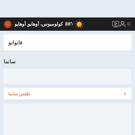
88°
كولومبوس، أوهايو, أوهايو
F
فانواتو
سانما
طقس سانما