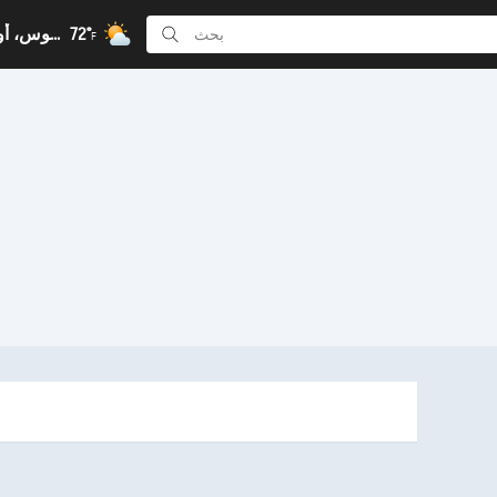
72°
كولومبوس، أوهايو, أوهايو
F