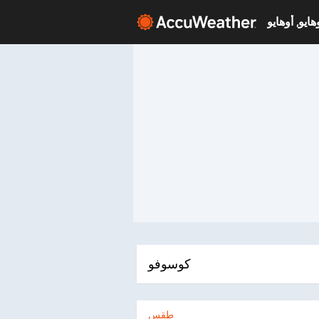
كوسوفو
طقس