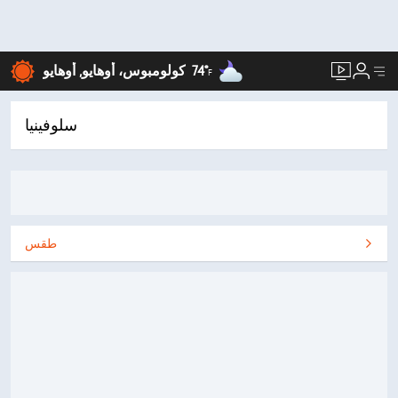
74°
كولومبوس، أوهايو, أوهايو
F
سلوفينيا
طقس