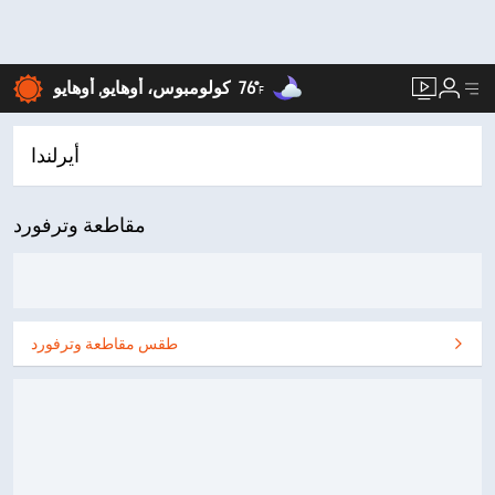
76°
كولومبوس، أوهايو, أوهايو
F
أيرلندا
مقاطعة وترفورد
طقس مقاطعة وترفورد