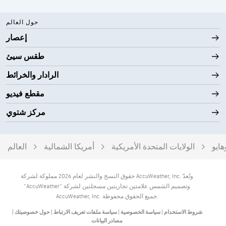
حول العالم
إعصار
طقس سيئ
الرادار والخرائط
مقطع فيديو
مركز شتوي
هايو
الولايات المتحدة الأمريكية
أمريكا الشمالية
العالم
حقوق النسخ والنشر لعام 2026 مملوكة لشركة AccuWeather, Inc. وتُعدّ
"AccuWeather" وتصميم الشمس علامتين تجاريتين مسجلتين لشركة
AccuWeather, Inc. جميع الحقوق محفوظة.
شروط الاستخدام
|
سياسة الخصوصية
|
سياسة ملفات تعريف الارتباط
|
حول خصوصيتك
|
مصادر البيانات