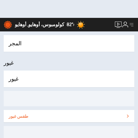
82°
كولومبوس، أوهايو, أوهايو
F
المجر
غيور
غيور
طقس غيور