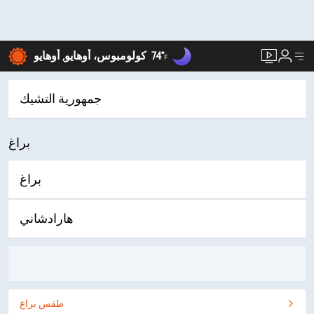
74°
كولومبوس، أوهايو, أوهايو
F
جمهورية التشيك
براغ
براغ
هارادشاني
طقس براغ