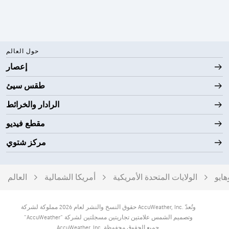
حول العالم
إعصار
طقس سيئ
الرادار والخرائط
مقطع فيديو
مركز شتوي
هايو
الولايات المتحدة الأمريكية
أمريكا الشمالية
العالم
حقوق النسخ والنشر لعام 2026 مملوكة لشركة AccuWeather, Inc. وتُعدّ
"AccuWeather" وتصميم الشمس علامتين تجاريتين مسجلتين لشركة
AccuWeather, Inc. جميع الحقوق محفوظة.