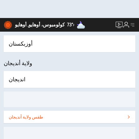
73°
كولومبوس، أوهايو, أوهايو
F
أوزبكستان
ولاية أنديجان
انديجان
طقس ولاية أنديجان