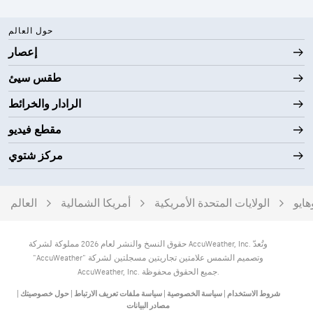
حول العالم
إعصار
طقس سيئ
الرادار والخرائط
مقطع فيديو
مركز شتوي
هايو
الولايات المتحدة الأمريكية
أمريكا الشمالية
العالم
حقوق النسخ والنشر لعام 2026 مملوكة لشركة AccuWeather, Inc. وتُعدّ
"AccuWeather" وتصميم الشمس علامتين تجاريتين مسجلتين لشركة
AccuWeather, Inc. جميع الحقوق محفوظة.
شروط الاستخدام
|
سياسة الخصوصية
|
سياسة ملفات تعريف الارتباط
|
حول خصوصيتك
|
مصادر البيانات