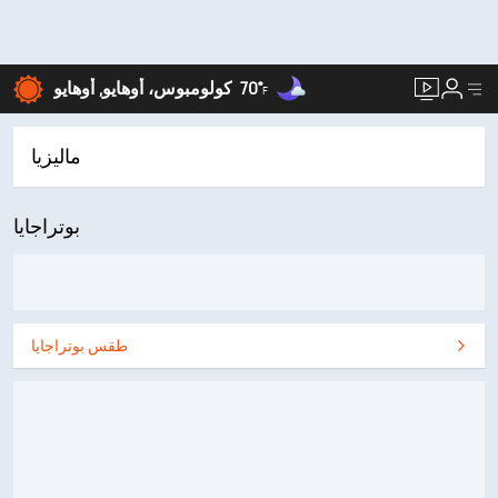
70°
كولومبوس، أوهايو, أوهايو
F
ماليزيا
بوتراجايا
طقس بوتراجايا