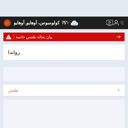
75°
كولومبوس، أوهايو, أوهايو
F
بيان بحالة طقس خاصة
رواندا
طقس