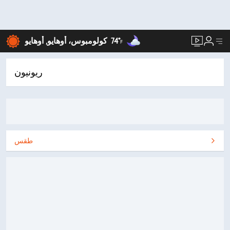
74°
كولومبوس، أوهايو, أوهايو
F
ريونيون
طقس