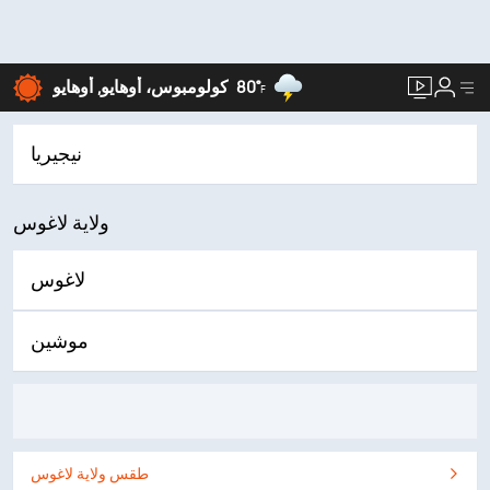
80°
كولومبوس، أوهايو, أوهايو
F
نيجيريا
ولاية لاغوس
لاغوس
موشين
طقس ولاية لاغوس