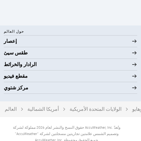
حول العالم
إعصار
طقس سيئ
الرادار والخرائط
مقطع فيديو
مركز شتوي
هايو
الولايات المتحدة الأمريكية
أمريكا الشمالية
العالم
حقوق النسخ والنشر لعام 2026 مملوكة لشركة AccuWeather, Inc. وتُعدّ
"AccuWeather" وتصميم الشمس علامتين تجاريتين مسجلتين لشركة
AccuWeather, Inc. جميع الحقوق محفوظة.