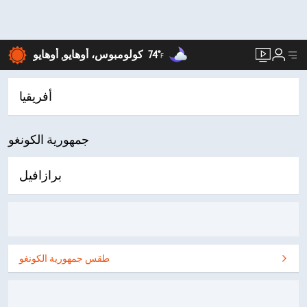
74°
كولومبوس، أوهايو, أوهايو
F
أفريقيا
جمهورية الكونغو
برازافيل
طقس جمهورية الكونغو