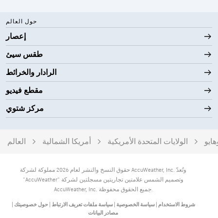
حول العالم
إعصار
طقس سيئ
الرادار والخرائط
مقطع فيديو
مركز شتوي
هايو
الولايات المتحدة الأمريكية
أمريكا الشمالية
العالم
حقوق النسخ والنشر لعام 2026 مملوكة لشركة AccuWeather, Inc. وتُعدّ
"AccuWeather" وتصميم الشمس علامتين تجاريتين مسجلتين لشركة
AccuWeather, Inc. جميع الحقوق محفوظة.
شروط الاستخدام
|
سياسة الخصوصية
|
سياسة ملفات تعريف الارتباط
|
حول خصوصيتك
|
مصادر البيانات