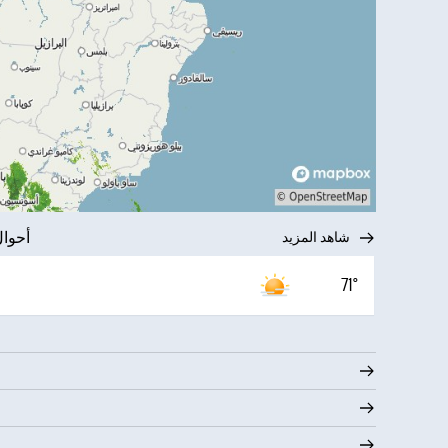
شاهد المزيد
أحوال
71°