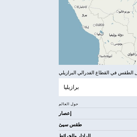
 الطقس في القطاع الفدرالي البرازيلي
برازيليا
حول العالم
إعصار
طقس سيئ
الرادار والخرائط