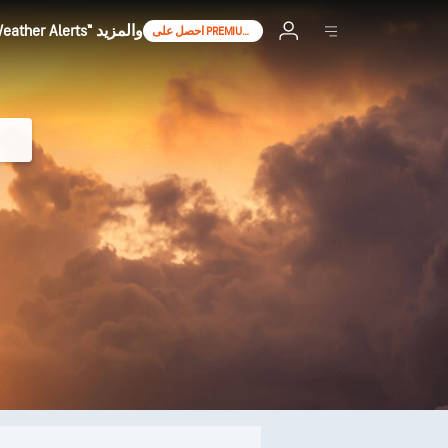
افتح توقعات لمدة 90 يوما، AccuWeather Alerts™ والمزيد
احصل على PREMIUM+