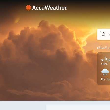
ر المواقع
هايو
أوهايو
RealFe