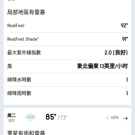
局部地區有雷暴
92°
RealFeel®
91°
RealFeel Shade™
2.0 (良好)
最大紫外線指數
東北偏東 13英里/小时
風
1
總降水時數
1
總降雨時數
85°
周二
/73°
60%
8/11
零星有雨和雷暴