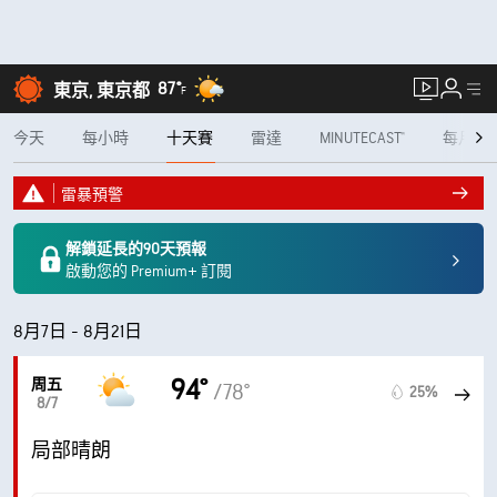
87°
東京, 東京都
F
今天
每小時
十天賽
雷達
MINUTECAST®
每月
雷暴預警
解鎖延長的90天預報
啟動您的 Premium+ 訂閱
8月7日 - 8月21日
94°
周五
/78°
25%
8/7
局部晴朗