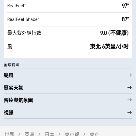
97°
RealFeel®
87°
RealFeel Shade™
9.0 (不健康)
最大紫外線指數
東北 6英里/小时
風
全球範圍
颶風
惡劣天氣
雷達與氣象圖
視訊
世界
亞洲
日本
東京都
東京