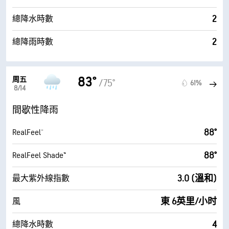
2
總降水時數
2
總降雨時數
83°
周五
/75°
61%
8/14
間歇性降雨
88°
RealFeel®
88°
RealFeel Shade™
3.0 (溫和)
最大紫外線指數
東 6英里/小时
風
4
總降水時數