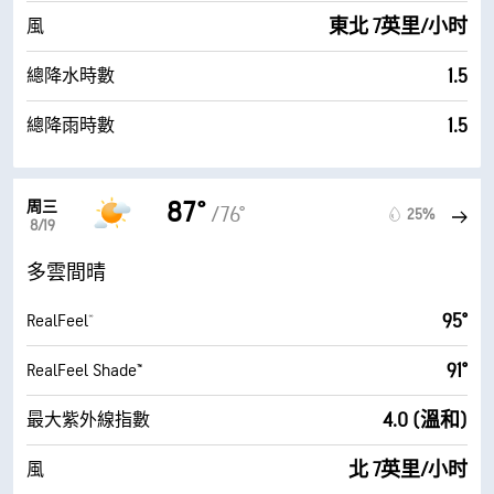
東北 7英里/小时
風
1.5
總降水時數
1.5
總降雨時數
87°
周三
/76°
25%
8/19
多雲間晴
95°
RealFeel®
91°
RealFeel Shade™
4.0 (溫和)
最大紫外線指數
北 7英里/小时
風