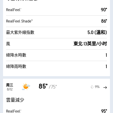
90°
RealFeel®
86°
RealFeel Shade™
5.0 (溫和)
最大紫外線指數
東北 13英里/小时
風
1
總降水時數
1
總降雨時數
85°
周三
/75°
9%
8/12
雲量減少
95°
RealFeel®