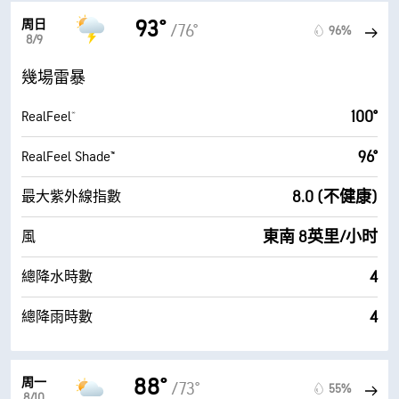
93°
周日
/76°
96%
8/9
幾場雷暴
100°
RealFeel®
96°
RealFeel Shade™
8.0 (不健康)
最大紫外線指數
東南 8英里/小时
風
4
總降水時數
4
總降雨時數
88°
周一
/73°
55%
8/10