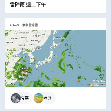
雷陣雨 週二下午
AIRA-SHI 氣象雷達圖
有雲
溫度