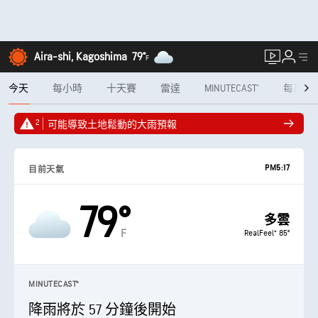
Aira-shi, Kagoshima
79°
F
今天
每小時
十天賽
雷達
MINUTECAST®
每月
2
可能導致土地鬆動的大雨預報
PM5:17
目前天氣
79°
多雲
F
RealFeel® 85°
MINUTECAST®
降雨將於 57 分鐘後開始