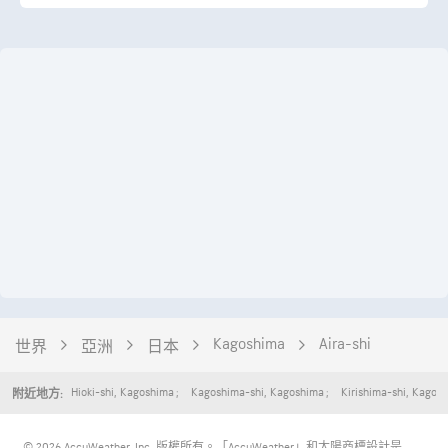
Kagoshima
Aira-shi
世界
亞洲
日本
Hioki-shi
,
Kagoshima
Kagoshima-shi
,
Kagoshima
Kirishima-shi
,
Kagosh
附近地方:
© 2026 AccuWeather, Inc. 版權所有。「AccuWeather」和太陽商標設計是