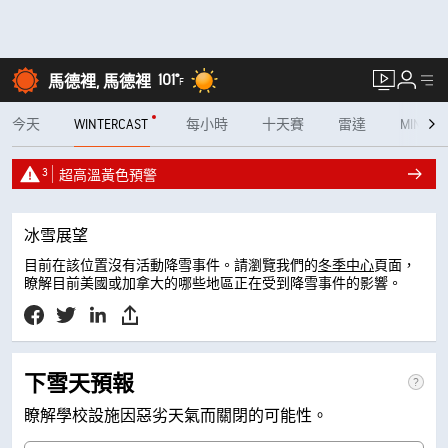
101°
馬德裡, 馬德裡
F
今天
WINTERCAST
每小時
十天賽
雷達
MINUTE
3
超高溫黃色預警
冰雪展望
目前在該位置沒有活動降雪事件。請瀏覽我們的
冬季中心
頁面，
瞭解目前美國或加拿大的哪些地區正在受到降雪事件的影響。
下雪天預報
瞭解學校設施因惡劣天氣而關閉的可能性。